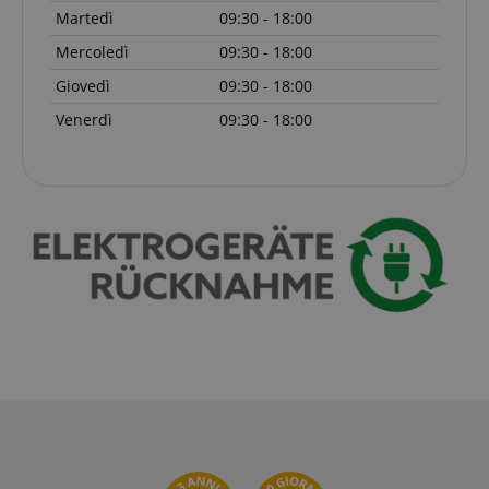
Martedì
09:30 - 18:00
Strettamente necessario
Prestazione
Mercoledì
09:30 - 18:00
Targeting
Funzionalità
Non classificati
Giovedì
09:30 - 18:00
Venerdì
09:30 - 18:00
I cookie strettamente necessari consentono
funzionalità del sito Web principale come l'accesso
degli utenti e la gestione dell'account. Il sito Web
non può essere utilizzato correttamente senza i
cookie strettamente necessari.
Nome
Fornitore / Dominio
S
CrossDomainCookieScriptConsent_389
.crossdomain.cookie-
script.com
sid_key
www.kirstein.it
CookieScriptConsent
CookieScript
.kirstein.it