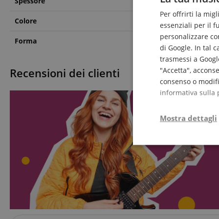
Spessore
Extra Heavy
Per offrirti la mig
Colore
Grigio
essenziali per il 
personalizzare cont
Forma
Teardrop
di Google. In tal 
trasmessi a Google
Recensioni dei clienti
"Accetta", acconse
consenso o modific
informativa sulla 
Mostra dettagli
Strettamente
necessario