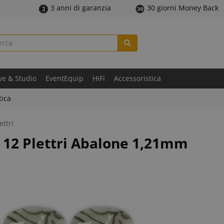
3 anni di garanzia
30 giorni Money Back
ve & Studio
EventEquip
HiFi
Accessoristica
tica
ettri
a 12 Plettri Abalone 1,21mm