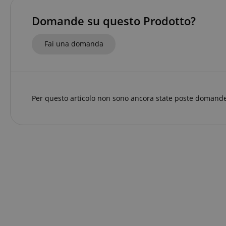
Str
Domande su questo Prodotto?
I cookie strettamente
dell'account. Il sito
Fai una domanda
Nome
CrossDomainCookie
sid_key
CookieScriptConse
Per questo articolo non sono ancora state poste domande
sid
FPGSID