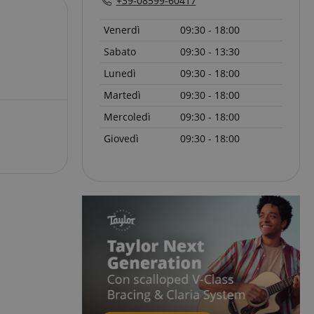
+39-08599-60417
icati
Venerdì
09:30 - 18:00
 la gestione
Sabato
09:30 - 13:30
Lunedì
09:30 - 18:00
Martedì
09:30 - 18:00
Mercoledì
09:30 - 18:00
ato dal servizio
Giovedì
09:30 - 18:00
dare le preferenze
isitatori. È
i cookie di Cookie-
tamente.
ie molto comune,
ie di sessione è
ato per la gestione
erve user session