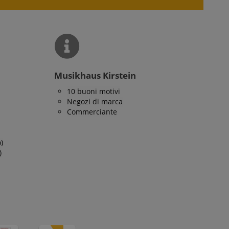
ome e in genere si
e utilizzato su un
asi, verrà
ella lingua,
izzata. La categoria
Musikhaus Kirstein
10 buoni motivi
Negozi di marca
Commerciante
)
)