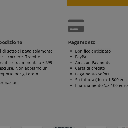
rstein.it
1 anno 1
www.kirstein.it
Sessione
Esistono molti tipi diversi di cookie associati a questo n
mese
consiglia di dare un'occhiata più dettagliata a come vien
determinato sito web. Tuttavia, nella maggior parte dei c
rstein.it
20 ore
probabilmente utilizzato per memorizzare le preferenze d
potenzialmente per fornire contenuti nella lingua memor
ICC qui fornita si basa su questo utilizzo.
spedizione
Pagamento
al di sotto si paga solamente
Bonifico anticipato
r il corriere. Tramite
PayPal
re il costo ammonta a 62,99
Amazon Payments
 escluse. Non abbiamo un
Carta di credito
porto per gli ordini.
Pagamento Sofort
Su fattura (fino a 1.500 euro
formazioni
finanziamento (da 100 euro