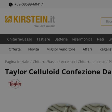
+39-08599-60417
Chitarra/Basso
Tastiere
Batterie
Fisarmonica
Fiati
Li
Offerte
Novità
Miglior venditore
Affari
Regalis
Pagina iniziale
Chitarra/Basso
Accessori Chitarra e basso
Pl
Taylor Celluloid Confezione D