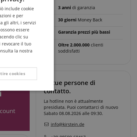
3 anni
di garanzia
Ciò include cookie
ENGLISH
azioni e per
GERMAN
30 giorni
Money Back
li altri, i servizi
DUTCH
 possono essere
Garanzia prezzi più bassi
acendo clic su
FRENCH
 revocare il tuo
Oltre 2.000.000
clienti
ITALIAN
onsulta la nostra
soddisfatti
SPANISH
tire cookies
Le tue persone di
contatto.
Non classificati
La hotline non è attualmente
presidiata. Puoi contattarci di nuovo
Sabato 08.08.2026 alle 09:30.
info@kirstein.de