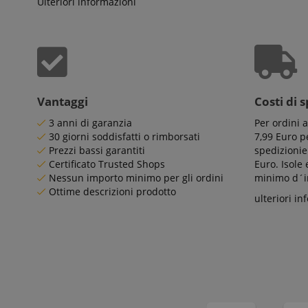
Ulteriori informazioni
FPID
.ki
language
FPLC
.ki
Vantaggi
Costi di 
3 anni di garanzia
Per ordini 
30 giorni soddisfatti o rimborsati
7,99 Euro pe
Prezzi bassi garantiti
spedizionie
Certificato Trusted Shops
Euro. Isole
Nessun importo minimo per gli ordini
minimo d´im
Ottime descrizioni prodotto
ulteriori in