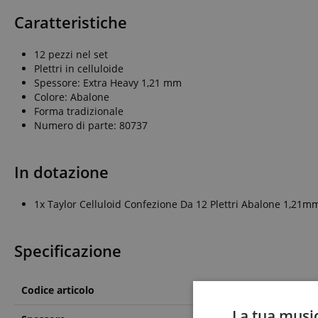
Caratteristiche
12 pezzi nel set
Plettri in celluloide
Spessore: Extra Heavy 1,21 mm
Colore: Abalone
Forma tradizionale
Numero di parte: 80737
In dotazione
1x Taylor Celluloid Confezione Da 12 Plettri Abalone 1,21m
Specificazione
Codice articolo
00062406
La tua music