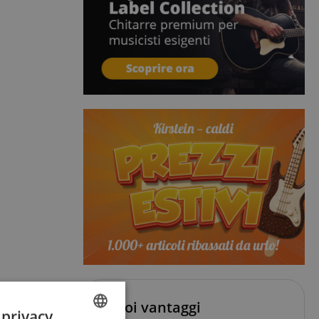
I tuoi vantaggi
 privacy.