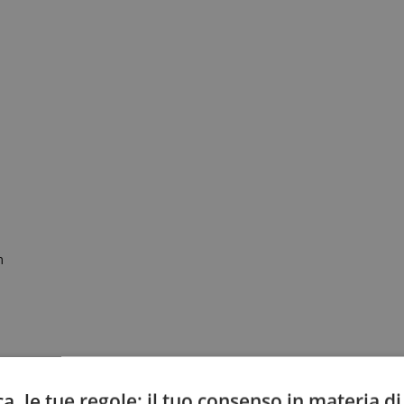
m
a, le tue regole: il tuo consenso in materia di