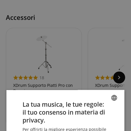
Accessori
18
18
XDrum Supporto Piatti Pro con
XDrum Supporto Pi
Braccio
La tua musica, le tue regole:
il tuo consenso in materia di
ENGLISH
51,00
€
privacy.
GERMAN
Per offrirti la migliore esperienza possibile