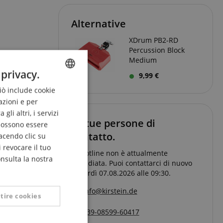
Alternative
XDrum PB2-RD
Percussion Block
Medium
 privacy.
9,99 €
Pagina
1
da
1
Ciò include cookie
ENGLISH
azioni e per
GERMAN
li altri, i servizi
Le tue persone di
DUTCH
 possono essere
contatto.
acendo clic su
FRENCH
 revocare il tuo
La hotline non è attualmente
ITALIAN
onsulta la nostra
presidiata. Puoi contattarci di nuovo
Venerdì 07.08.2026 alle 09:30.
SPANISH
info@kirstein.de
tire cookies
+39-08599-60417