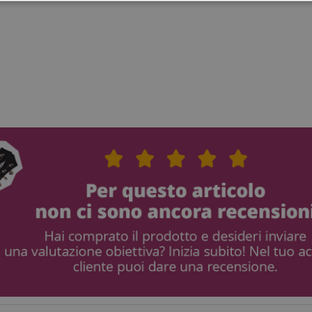
Prestazione
Targeting
Funzionalità
ettamente necessario
Prestazione
Targeting
Funzionalità
Non classif
 necessari consentono funzionalità del sito Web principale come l'accesso degli utenti e
 Web non può essere utilizzato correttamente senza i cookie strettamente necessari.
Fornitore / Dominio
Scadenza
Descrizione
ScriptConsent_389
.crossdomain.cookie-
1 anno 1
script.com
mese
www.kirstein.it
Sessione
nt
1 anno 1
Questo cookie viene utilizz
CookieScript
mese
Cookie-Script.com per ricor
.kirstein.it
di consenso sui cookie dei v
necessario che il banner de
Script.com funzioni corret
www.kirstein.it
Sessione
Questo è un nome di cook
ma dove si trova come cook