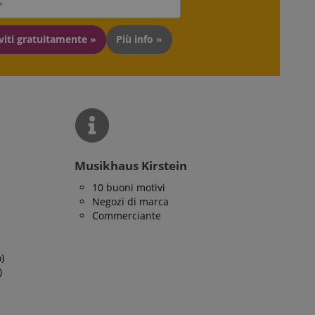
d be shown that may
iviti gratuitamente »
Più info »
emorizzare
he gli utenti
i sulle pagine del
king cookie. It
d our website.
ome e in genere si
e utilizzato su un
asi, verrà
ella lingua,
izzata. La categoria
Musikhaus Kirstein
10 buoni motivi
Negozi di marca
Commerciante
)
)