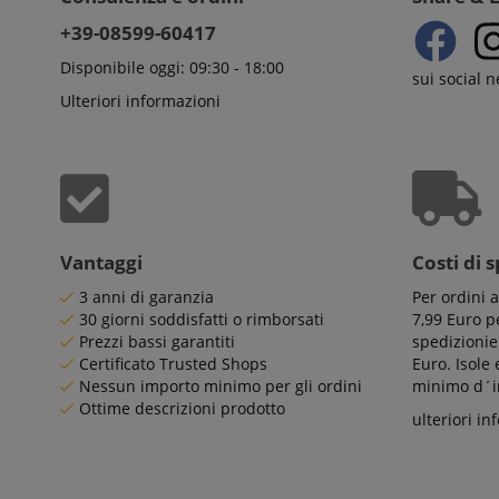
scarab.visitor
Em
session-token
.ki
+39-08599-60417
_uetsid
Mi
session-id
Disponibile oggi: 09:30 - 18:00
Co
sui social 
.ki
Ulteriori informazioni
_uetvid
Mi
Co
amazon-pay-
.ki
connectedAuth
FPID
.ki
language
FPLC
.ki
Vantaggi
Costi di 
3 anni di garanzia
Per ordini 
30 giorni soddisfatti o rimborsati
7,99 Euro pe
Prezzi bassi garantiti
spedizionie
Certificato Trusted Shops
Euro. Isole
Nessun importo minimo per gli ordini
minimo d´im
Ottime descrizioni prodotto
ulteriori in