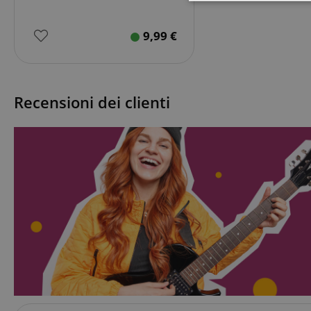
Strettamente
necessario
9,99
€
Recensioni dei clienti
Str
I cookie strettamente
dell'account. Il sito
Nome
CrossDomainCookie
sid_key
CookieScriptConse
sid