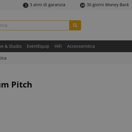
3 anni di garanzia
30 giorni Money Back
ve & Studio
EventEquip
HiFi
Accessoristica
tica
um Pitch