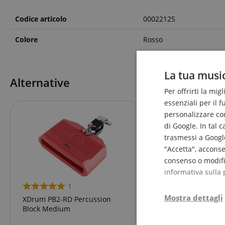
Codice articolo
00022125
Colore
Rosso
La tua music
Alternative
Per offrirti la mig
essenziali per il 
personalizzare cont
di Google. In tal 
trasmessi a Google
"Accetta", acconse
consenso o modific
informativa sulla 
1
Mostra dettagli
XDrum PB2-RD Percussion
Block Medium