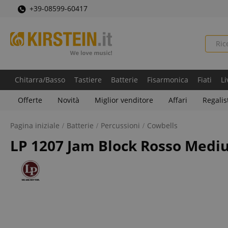
+39-08599-60417
Chitarra/Basso
Tastiere
Batterie
Fisarmonica
Fiati
Li
Offerte
Novità
Miglior venditore
Affari
Regalis
Pagina iniziale
Batterie
Percussioni
Cowbells
LP 1207 Jam Block Rosso Medi