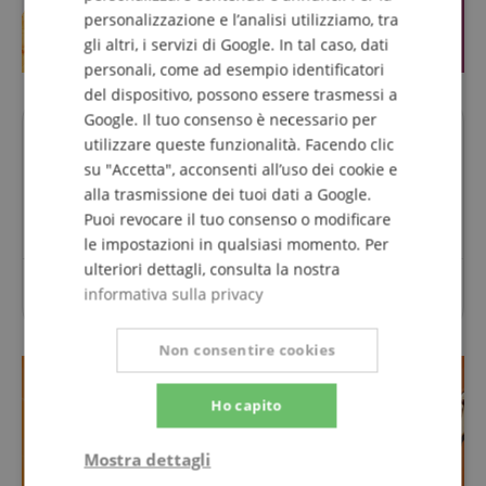
personalizzazione e l’analisi utilizziamo, tra
gli altri, i servizi di Google. In tal caso, dati
personali, come ad esempio identificatori
del dispositivo, possono essere trasmessi a
Google. Il tuo consenso è necessario per
Domande su questo Prodotto?
utilizzare queste funzionalità. Facendo clic
su "Accetta", acconsenti all’uso dei cookie e
alla trasmissione dei tuoi dati a Google.
Fai una domanda
Puoi revocare il tuo consenso o modificare
le impostazioni in qualsiasi momento. Per
ulteriori dettagli, consulta la nostra
Per questo articolo non sono ancora state poste
informativa sulla privacy
domande.
Non consentire cookies
Ho capito
Mostra dettagli