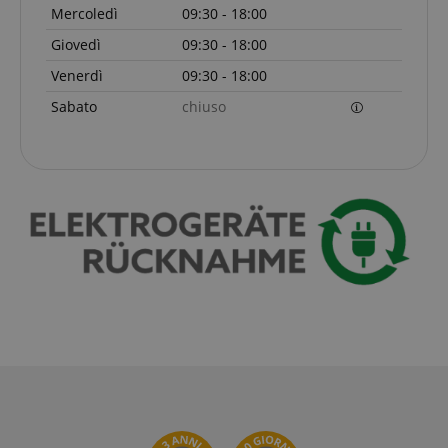
CrossDomainCookieScriptConsent_389
.crossdomain.cookie-
Mercoledì
09:30 - 18:00
script.com
Giovedì
09:30 - 18:00
sid_key
www.kirstein.it
Venerdì
09:30 - 18:00
CookieScriptConsent
CookieScript
.kirstein.it
Sabato
chiuso
Google Privacy Policy
sid
www.kirstein.it