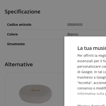
Specificazione
Codice articolo
00069935
Colore
Bianco
Strumento
Campana tibetana
La tua music
Per offrirti la mig
essenziali per il 
Alternative
personalizzare cont
di Google. In tal 
trasmessi a Google
"Accetta", acconse
consenso o modific
informativa sulla 
Mostra dettagli