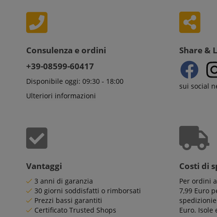
aHistoryArticles
_gcl_au
Go
.ki
scarab.visitor
Em
session-token
.ki
_uetsid
Consulenza e ordini
Share & 
Mi
session-id
Co
.ki
+39-08599-60417
_uetvid
Mi
Disponibile oggi: 09:30 - 18:00
Co
sui social 
amazon-pay-
.ki
connectedAuth
Ulteriori informazioni
FPID
.ki
language
FPLC
.ki
Vantaggi
Costi di 
3 anni di garanzia
Per ordini 
30 giorni soddisfatti o rimborsati
7,99 Euro pe
Prezzi bassi garantiti
spedizionie
Certificato Trusted Shops
Euro. Isole