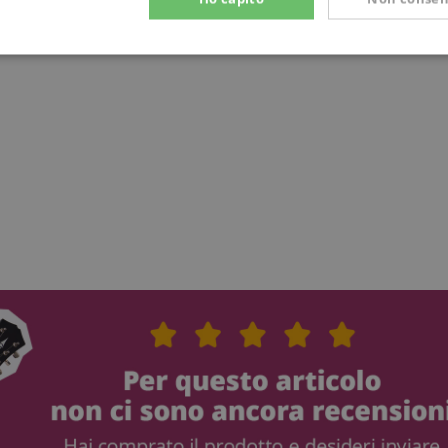
Prestazione
Targeting
Funzionalità
ettamente necessario
Prestazione
Targeting
Funzionalità
Non classif
 necessari consentono funzionalità del sito Web principale come l'accesso degli utenti e
 Web non può essere utilizzato correttamente senza i cookie strettamente necessari.
Fornitore / Dominio
Scadenza
Descrizione
ScriptConsent_389
.crossdomain.cookie-
1 anno 1
script.com
mese
www.kirstein.it
Sessione
nt
1 anno 1
Questo cookie viene utilizz
CookieScript
mese
Cookie-Script.com per ricor
.kirstein.it
di consenso sui cookie dei v
necessario che il banner de