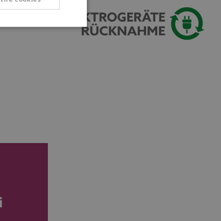
Non classificati
icati
 la gestione
ato dal servizio
dare le preferenze
isitatori. È
i cookie di Cookie-