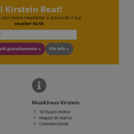
user on the website,
 della pubblicità su
Il Kirstein Beat!
ser's reading
ra alla nostra newsletter e assicurati il tuo
voucher da 5€
.
d be shown that may
emorizzare
he gli utenti
i sulle pagine del
king cookie. It
iviti gratuitamente »
Più info »
d our website.
ome e in genere si
e utilizzato su un
asi, verrà
ella lingua,
izzata. La categoria
Musikhaus Kirstein
10 buoni motivi
Negozi di marca
Commerciante