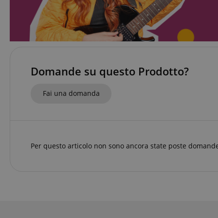
sid
FPGSID
Domande su questo Prodotto?
Fai una domanda
Nome
Nome
scarab.mayAdd
Nome
For
Nome
Do
session-id-time
scarab.profile
_ga_6FDZC7C8F6
_fbp
Me
Per questo articolo non sono ancora state poste domande
Inc
.ki
_ga
session-id-apay
IDE
Go
.do
apay-session-
set
MUID
Mi
Co
.b