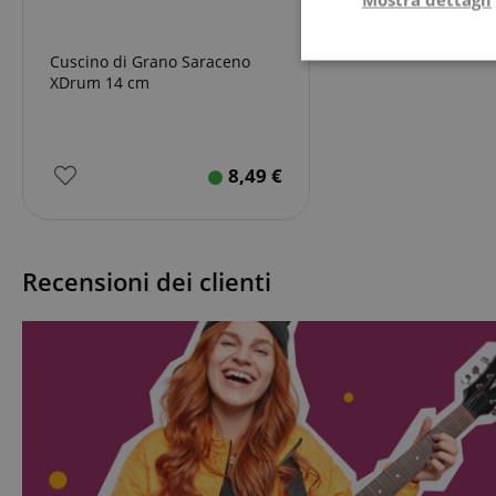
Cuscino di Grano Saraceno
Strettamente
necessario
XDrum 14 cm
8,49
€
Str
Recensioni dei clienti
I cookie strettamente
dell'account. Il sito
Nome
CrossDomainCookie
sid_key
CookieScriptConse