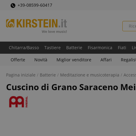
+39-08599-60417
Chitarra/Basso
Tastiere
Batterie
Fisarmonica
Fiati
Li
Offerte
Novità
Miglior venditore
Affari
Regalis
Pagina iniziale
Batterie
Meditazione e musicoterapia
Access
Cuscino di Grano Saraceno Mei