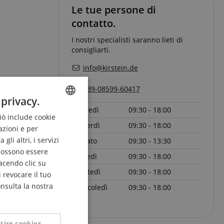
Le tue persone di
contatto.
I nostri specialisti saranno lieti di
consigliarti.
info@kirstein.de
+39-08599-60417
 privacy.
Giovedì
09:30 - 18:00
Ciò include cookie
ENGLISH
Venerdì
09:30 - 18:00
azioni e per
GERMAN
Pagina
1
da
1
li altri, i servizi
Sabato
09:30 - 13:30
DUTCH
 possono essere
Lunedì
09:30 - 18:00
acendo clic su
FRENCH
Martedì
09:30 - 18:00
 revocare il tuo
ITALIAN
onsulta la nostra
Mercoledì
09:30 - 18:00
SPANISH
tire cookies