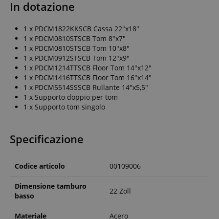
In dotazione
1 x PDCM1822KKSCB Cassa 22"x18"
1 x PDCM0810STSCB Tom 8"x7"
1 x PDCM0810STSCB Tom 10"x8"
1 x PDCM0912STSCB Tom 12"x9"
1 x PDCM1214TTSCB Floor Tom 14"x12"
1 x PDCM1416TTSCB Floor Tom 16"x14"
1 x PDCM5514SSSCB Rullante 14"x5,5"
1 x Supporto doppio per tom
1 x Supporto tom singolo
Specificazione
Codice articolo
00109006
Dimensione tamburo
22 Zoll
basso
Materiale
Acero