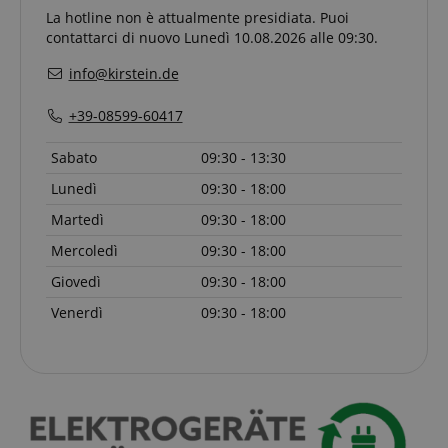
sid
www.kirstein.it
La hotline non è attualmente presidiata. Puoi
contattarci di nuovo Lunedì 10.08.2026 alle 09:30.
info@kirstein.de
+39-08599-60417
Sabato
09:30 - 13:30
Lunedì
09:30 - 18:00
FPGSID
.kirstein.it
Martedì
09:30 - 18:00
Mercoledì
09:30 - 18:00
Giovedì
09:30 - 18:00
Venerdì
09:30 - 18:00
Fornitore
Fornitore /
Nome
Scadenza
Descrizione
Nome
/
Dominio
Scadenza
Descrizione
Dominio
Fornitore
session-id-time
11 mesi 4
Questo cookie
Amazon.com
Nome
Fornitore /
/
Scadenza
Descrizione
Nome
Scadenza
Descrizione
settimane
è impostato da
scarab.mayAdd
Inc.
Sessione
Emarsys
Dominio
Dominio
Amazon Pay. I
.amazon.com
.kirstein.it
cookie di