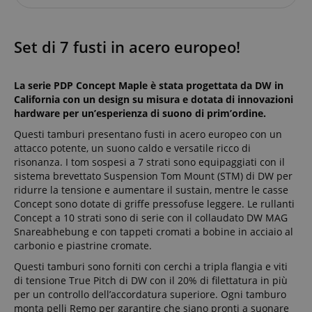
Set di 7 fusti in acero europeo!
La serie PDP Concept Maple è stata progettata da DW in
California con un design su misura e dotata di innovazioni
hardware per un’esperienza di suono di prim’ordine.
Questi tamburi presentano fusti in acero europeo con un
attacco potente, un suono caldo e versatile ricco di
risonanza. I tom sospesi a 7 strati sono equipaggiati con il
sistema brevettato Suspension Tom Mount (STM) di DW per
ridurre la tensione e aumentare il sustain, mentre le casse
Concept sono dotate di griffe pressofuse leggere. Le rullanti
Concept a 10 strati sono di serie con il collaudato DW MAG
Snareabhebung e con tappeti cromati a bobine in acciaio al
carbonio e piastrine cromate.
Questi tamburi sono forniti con cerchi a tripla flangia e viti
di tensione True Pitch di DW con il 20% di filettatura in più
per un controllo dell’accordatura superiore. Ogni tamburo
monta pelli Remo per garantire che siano pronti a suonare