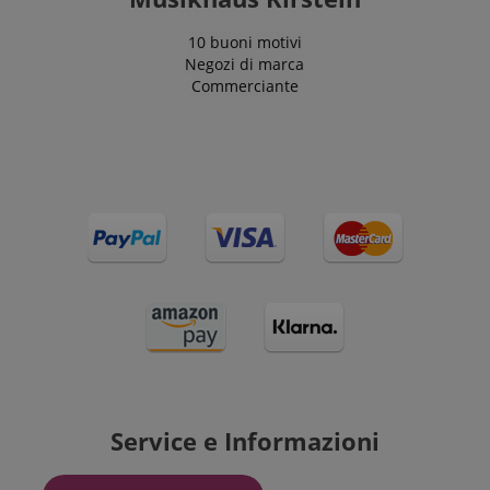
maggior parte
dei casi, verrà
FPLC
.kirstein.it
20 ore
probabilmente
10 buoni motivi
utilizzato per
Negozi di marca
memorizzare le
Commerciante
preferenze
della lingua,
potenzialmente
per fornire
contenuti nella
lingua
memorizzata.
La categoria
ICC qui fornita
si basa su
questo utilizzo.
Service e Informazioni