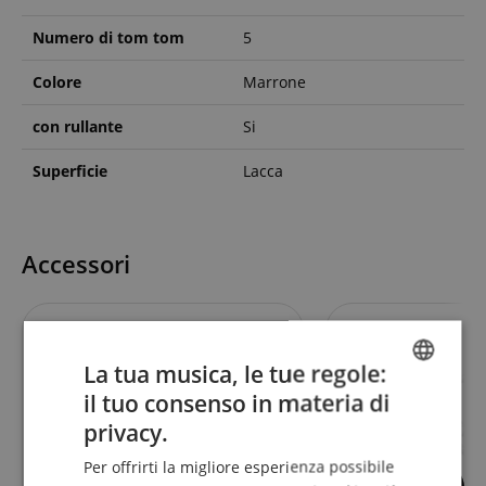
Numero di tom tom
5
Colore
Marrone
con rullante
Si
Superficie
Lacca
Accessori
La tua musica, le tue regole:
il tuo consenso in materia di
ENGLISH
privacy.
GERMAN
Per offrirti la migliore esperienza possibile
DUTCH