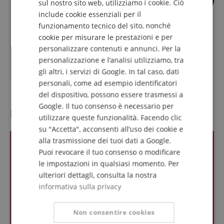
sul nostro sito web, utilizziamo i cookie. Ciò
XDrum HP-Pro5S Hardware
XDrum HP-SSP5S 
include cookie essenziali per il
FRENCH
Pack
Pack 6 pezzi
funzionamento tecnico del sito, nonché
ITALIAN
cookie per misurare le prestazioni e per
personalizzare contenuti e annunci. Per la
SPANISH
361,60
€
321,40
€
personalizzazione e l’analisi utilizziamo, tra
331,00
€
gli altri, i servizi di Google. In tal caso, dati
personali, come ad esempio identificatori
del dispositivo, possono essere trasmessi a
Google. Il tuo consenso è necessario per
Recensioni dei clienti
utilizzare queste funzionalità. Facendo clic
su "Accetta", acconsenti all’uso dei cookie e
alla trasmissione dei tuoi dati a Google.
Puoi revocare il tuo consenso o modificare
le impostazioni in qualsiasi momento. Per
ulteriori dettagli, consulta la nostra
informativa sulla privacy
Non consentire cookies