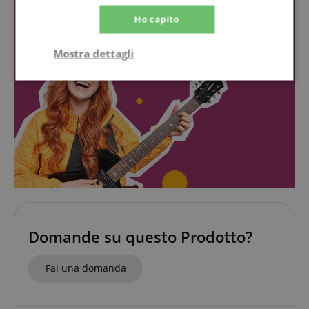
Ho capito
Mostra dettagli
Strettamente
Prestazione
necessario
Targeting
Funzionalità
Non
classificati
Domande su questo Prodotto?
Strettamente necessario
Prestazione
Fai una domanda
Targeting
Funzionalità
Non classificati
I cookie strettamente necessari consentono