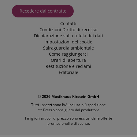
previously
come viene
visited our
utilizzato su un
website.
Recedere dal contratto
determinato
sito web.
FPID
.kirstein.it
1 anno 1
Tuttavia, nella
mese
Contatti
maggior parte
Condizioni
Diritto di recesso
dei casi, verrà
FPLC
.kirstein.it
20 ore
probabilmente
Dichiarazione sulla tutela dei dati
utilizzato per
Impostazioni dei cookie
memorizzare le
preferenze
Salraguardia ambientale
della lingua,
Come raggiungerci
potenzialmente
Orari di apertura
per fornire
contenuti nella
Restituzione e reclami
lingua
Editoriale
memorizzata.
La categoria
ICC qui fornita
si basa su
questo utilizzo.
© 2026 Musikhaus Kirstein GmbH
Tutti i prezzi sono IVA inclusa più
spedizione
** Prezzo consigliato dal produttore
I migliori articoli di prezzo sono esclusi dalle offerte
promozionali e di sconto.