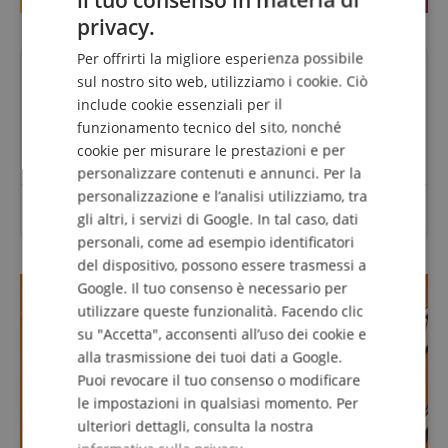
ENGLISH
privacy.
GERMAN
Per offrirti la migliore esperienza possibile
DUTCH
Domande su questo Prodotto?
sul nostro sito web, utilizziamo i cookie. Ciò
include cookie essenziali per il
FRENCH
funzionamento tecnico del sito, nonché
Fai una domanda
ITALIAN
cookie per misurare le prestazioni e per
personalizzare contenuti e annunci. Per la
SPANISH
personalizzazione e l’analisi utilizziamo, tra
Per questo articolo non sono ancora state poste
gli altri, i servizi di Google. In tal caso, dati
domande.
personali, come ad esempio identificatori
del dispositivo, possono essere trasmessi a
Google. Il tuo consenso è necessario per
utilizzare queste funzionalità. Facendo clic
su "Accetta", acconsenti all’uso dei cookie e
alla trasmissione dei tuoi dati a Google.
Puoi revocare il tuo consenso o modificare
le impostazioni in qualsiasi momento. Per
ulteriori dettagli, consulta la nostra