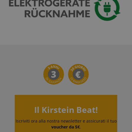
Google Privacy Policy
sid
www.kirstein.it
FPGSID
.kirstein.it
Il Kirstein Beat!
Iscriviti ora alla nostra newsletter e assicurati il tuo
voucher da 5€
.
Fornitore
Fornitore /
Nome
Scadenza
Descrizione