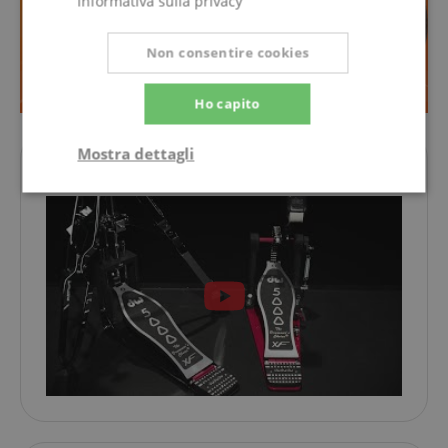
informativa sulla privacy
Non consentire cookies
Ho capito
Mostra dettagli
Il video del prodotto
Strettamente
Prestazione
necessario
Targeting
Funzionalità
Non
classificati
Strettamente necessario
Prestazione