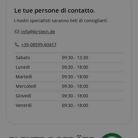
Targeting
Funzionalità
Non classificati
Le tue persone di contatto.
I cookie strettamente necessari consentono
I nostri specialisti saranno lieti di consigliarti.
funzionalità del sito Web principale come l'accesso
degli utenti e la gestione dell'account. Il sito Web
info@kirstein.de
non può essere utilizzato correttamente senza i
cookie strettamente necessari.
+39-08599-60417
Nome
Fornitore / Dominio
S
Sabato
09:30 - 13:30
CrossDomainCookieScriptConsent_389
.crossdomain.cookie-
script.com
Lunedì
09:30 - 18:00
sid_key
www.kirstein.it
Martedì
09:30 - 18:00
CookieScriptConsent
CookieScript
.kirstein.it
Mercoledì
09:30 - 18:00
Giovedì
09:30 - 18:00
Venerdì
09:30 - 18:00