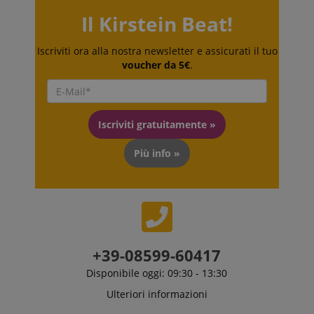
Il Kirstein Beat!
Iscriviti ora alla nostra newsletter e assicurati il tuo
Google Privacy Policy
voucher da 5€
.
sid
www.kirstein.it
Iscriviti gratuitamente »
Più info »
FPGSID
.kirstein.it
+39-08599-60417
Disponibile oggi: 09:30 - 13:30
Ulteriori informazioni