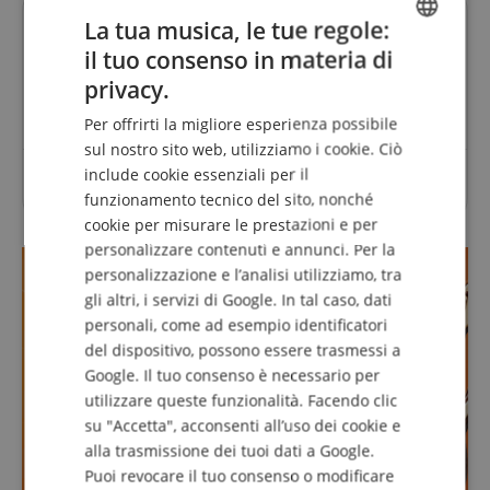
La tua musica, le tue regole:
Domande su questo Prodotto?
il tuo consenso in materia di
ENGLISH
privacy.
Fai una domanda
GERMAN
Per offrirti la migliore esperienza possibile
DUTCH
sul nostro sito web, utilizziamo i cookie. Ciò
include cookie essenziali per il
Per questo articolo non sono ancora state poste
FRENCH
domande.
funzionamento tecnico del sito, nonché
ITALIAN
cookie per misurare le prestazioni e per
personalizzare contenuti e annunci. Per la
SPANISH
personalizzazione e l’analisi utilizziamo, tra
gli altri, i servizi di Google. In tal caso, dati
personali, come ad esempio identificatori
del dispositivo, possono essere trasmessi a
Google. Il tuo consenso è necessario per
utilizzare queste funzionalità. Facendo clic
su "Accetta", acconsenti all’uso dei cookie e
alla trasmissione dei tuoi dati a Google.
Puoi revocare il tuo consenso o modificare