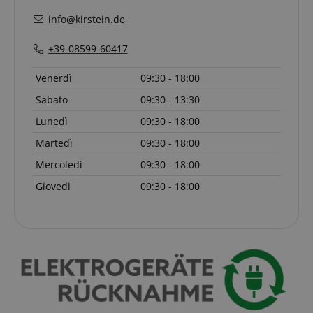
info@kirstein.de
+39-08599-60417
Venerdì
09:30 - 18:00
Strettamente necessario
Prestazione
Sabato
09:30 - 13:30
Targeting
Funzionalità
Non classificati
Lunedì
09:30 - 18:00
I cookie strettamente necessari consentono
Martedì
09:30 - 18:00
funzionalità del sito Web principale come l'accesso
degli utenti e la gestione dell'account. Il sito Web
Mercoledì
09:30 - 18:00
non può essere utilizzato correttamente senza i
cookie strettamente necessari.
Giovedì
09:30 - 18:00
Nome
Fornitore / Dominio
S
CrossDomainCookieScriptConsent_389
.crossdomain.cookie-
script.com
sid_key
www.kirstein.it
CookieScriptConsent
CookieScript
.kirstein.it