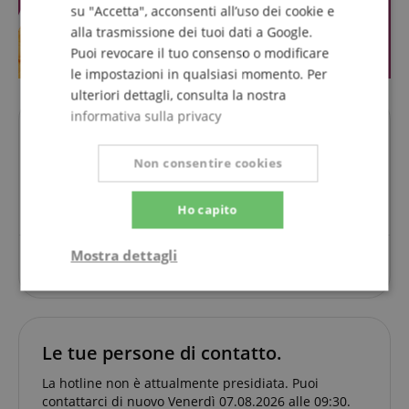
su "Accetta", acconsenti all’uso dei cookie e
alla trasmissione dei tuoi dati a Google.
Puoi revocare il tuo consenso o modificare
le impostazioni in qualsiasi momento. Per
ulteriori dettagli, consulta la nostra
informativa sulla privacy
Domande su questo Prodotto?
Non consentire cookies
Fai una domanda
Ho capito
Mostra dettagli
Per questo articolo non sono ancora state poste
domande.
Strettamente
Prestazione
necessario
Le tue persone di contatto.
Targeting
Funzionalità
Non
La hotline non è attualmente presidiata. Puoi
classificati
contattarci di nuovo Venerdì 07.08.2026 alle 09:30.