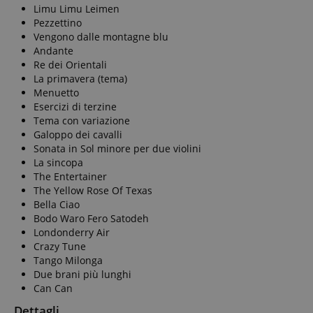
Limu Limu Leimen
Pezzettino
sid_key
Vengono dalle montagne blu
CookieScriptConse
Andante
Re dei Orientali
La primavera (tema)
Menuetto
Esercizi di terzine
sid
Tema con variazione
Galoppo dei cavalli
Sonata in Sol minore per due violini
FPGSID
La sincopa
The Entertainer
The Yellow Rose Of Texas
Bella Ciao
Bodo Waro Fero Satodeh
Nome
Londonderry Air
Crazy Tune
Nome
scarab.mayAdd
Nome
For
Nome
Tango Milonga
Do
session-id-time
Due brani più lunghi
scarab.profile
_ga_6FDZC7C8F6
_fbp
Me
Can Can
Inc
.ki
Dettagli