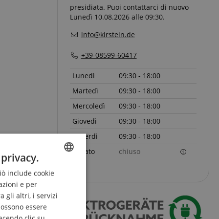
presidiata. Puoi contattarci di nuovo
Lunedì 10.08.2026 alle 09:30.
info@kirstein.de
+39-08599-60417
Lunedì
09:30 - 18:00
Martedì
09:30 - 18:00
Mercoledì
09:30 - 18:00
Giovedì
09:30 - 18:00
Venerdì
09:30 - 18:00
Sabato
chiuso
 privacy.
Ciò include cookie
ENGLISH
azioni e per
GERMAN
li altri, i servizi
DUTCH
 possono essere
acendo clic su