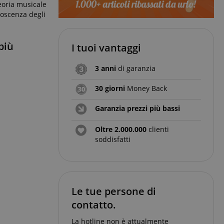
eoria musicale
noscenza degli
più
I tuoi vantaggi
3 anni
di garanzia
30 giorni
Money Back
Garanzia prezzi più bassi
Oltre 2.000.000
clienti
soddisfatti
Le tue persone di
contatto.
La hotline non è attualmente