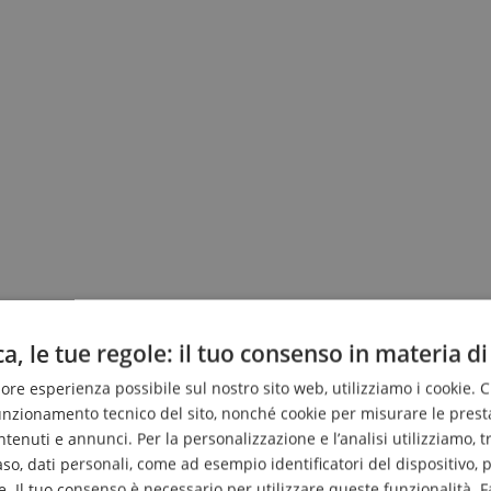
a, le tue regole: il tuo consenso in materia di
liore esperienza possibile sul nostro sito web, utilizziamo i cookie. 
funzionamento tecnico del sito, nonché cookie per misurare le prest
enuti e annunci. Per la personalizzazione e l’analisi utilizziamo, tra g
caso, dati personali, come ad esempio identificatori del dispositivo,
. Il tuo consenso è necessario per utilizzare queste funzionalità. F