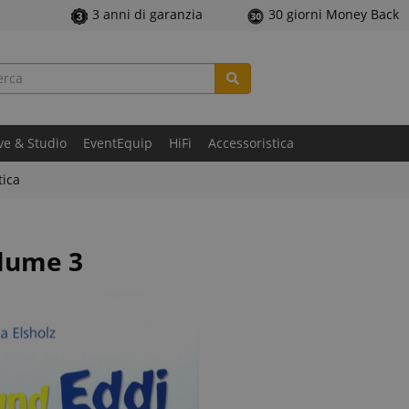
3 anni di garanzia
30 giorni Money Back
ve & Studio
EventEquip
HiFi
Accessoristica
tica
olume 3