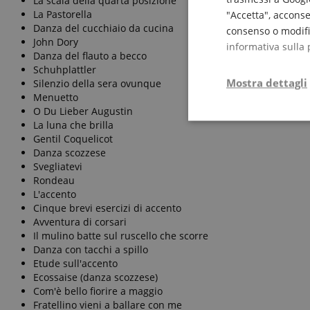
La scala della quarta posizione
La Pastorella
"Accetta", acconse
Danza del cucchiaio da cucina
consenso o modific
John Dory
informativa sulla 
Danza del flauto a becco
Schuhplattler
Mostra dettagli
Silenzio della sera ovunque
Menuetto
O Du Lieber Augustin
Strettamente
La luna che brilla
necessario
Gentil Coquelicot
Danza scozzese
Svegliatevi
Rondeau
L'accento
Cinque brevi esercizi di accento
Avventura di corsari
Str
Il mulino batte sul ruscello che scorre
Danza con tacchi a spillo
I cookie strettamente
Etude sull'accento
dell'account. Il sito
Ecossaise (danza scozzese)
Nome
Com'è bello fiorire a maggio
Fratellino vieni a ballare con me
CrossDomainCookie