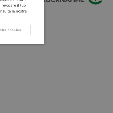
FRENCH
 revocare il tuo
ITALIAN
onsulta la nostra
SPANISH
tire cookies
Non classificati
icati
 la gestione