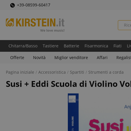
+39-08599-60417
Chitarra/Basso
Tastiere
Batterie
Fisarmonica
Fiati
Li
Offerte
Novità
Miglior venditore
Affari
Regalis
Pagina iniziale
Accessoristica
Spartiti
Strumenti a corda
Susi + Eddi Scuola di Violino V