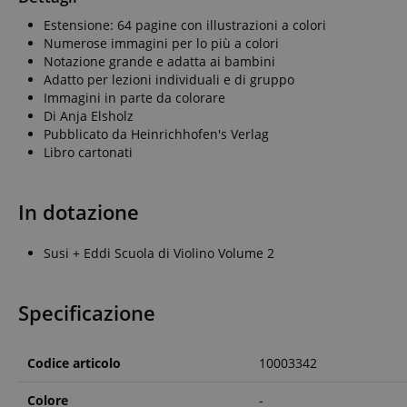
_ga
session-id-apay
IDE
Go
Estensione: 64 pagine con illustrazioni a colori
.do
Numerose immagini per lo più a colori
apay-session-
Notazione grande e adatta ai bambini
set
MUID
Mi
Adatto per lezioni individuali e di gruppo
Co
.b
Immagini in parte da colorare
Di Anja Elsholz
aHistoryArticles
_gcl_au
Go
Pubblicato da Heinrichhofen's Verlag
.ki
Libro cartonati
scarab.visitor
Em
session-token
.ki
_uetsid
Mi
In dotazione
session-id
Co
.ki
Susi + Eddi Scuola di Violino Volume 2
_uetvid
Mi
Co
amazon-pay-
.ki
connectedAuth
Specificazione
FPID
.ki
language
FPLC
.ki
Codice articolo
10003342
Colore
-