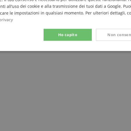
nti all’uso dei cookie e alla trasmissione dei tuoi dati a Google. Puoi
are le impostazioni in qualsiasi momento. Per ulteriori dettagli, c
privacy
Ho capito
Non consen
Prestazione
Targeting
Funzionalità
ettamente necessario
Prestazione
Targeting
Funzionalità
Non classif
 necessari consentono funzionalità del sito Web principale come l'accesso degli utenti e
 Web non può essere utilizzato correttamente senza i cookie strettamente necessari.
Fornitore / Dominio
Scadenza
Descrizione
ScriptConsent_389
.crossdomain.cookie-
1 anno 1