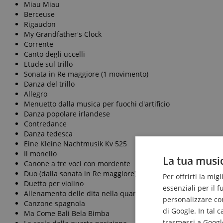
Miau Miau
Berceuse
Rigaudon
My Grandfather's Clock
Corrente
Canto degli uccelli
Etude sul trillo
Sonata in Re maggiore (1 movimento)
Danza del trillo
Allegro
Menuetto dalla musica per fuochi d'artificio
Danza popolare irlandese
Contredance
Danza tedesca
Eine Kleine Nachtmusik Kv 525
Il monello
La tua music
Canone a tre voci con mordente
Duo (dalla sonata in Re maggiore)
Per offrirti la mig
Duetto per violino
essenziali per il 
Allenamento delle dita nella quarta posizione
personalizzare cont
Canzone spagnola
di Google. In tal 
Ma Come Bali Bela Bimba
trasmessi a Google