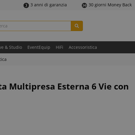
3 anni di garanzia
30 giorni Money Back
ve & Studio
EventEquip
HiFi
Accessoristica
tica
a Multipresa Esterna 6 Vie con