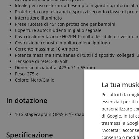
Ideale per uso esterno, ad esempio in giardino, intorno alla 
Protetto da corpi estranei e spruzzi secondo classe di prote
Interruttore illuminato
Prese ruotate di 45° con protezione per bambini
Coperture autochiudenti in giallo segnale
Cavo di alimentazione H07RN-F molto flessibile e rivestito 
Costruzione robusta in polipropilene ignifugo
Corrente massima: 16 Ampere
Potenza massima simultanea di tutti i dispositivi collegati:
Tensione di rete: 230 Volt
Dimensioni ciabatta: 423 x 71 x 55 mm
Peso: 275 g
Colore: Nero/Giallo
La tua music
Per offrirti la mig
In dotazione
essenziali per il 
personalizzare cont
10 x Stagecaptain OPSS-6 YE Ciabatta Multipresa Esterna 6 V
di Google. In tal 
trasmessi a Google
"Accetta", acconse
Specificazione
consenso o modific