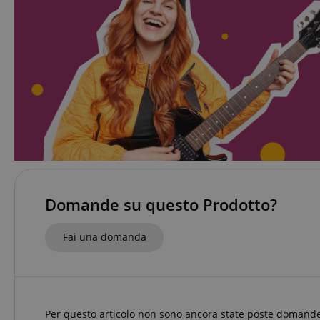
CookieScriptConse
sid
FPGSID
Nome
Domande su questo Prodotto?
Nome
scarab.mayAdd
Nome
For
Nome
Do
Fai una domanda
session-id-time
scarab.profile
_ga_6FDZC7C8F6
_fbp
Me
Inc
.ki
_ga
session-id-apay
IDE
Go
.do
Per questo articolo non sono ancora state poste domande