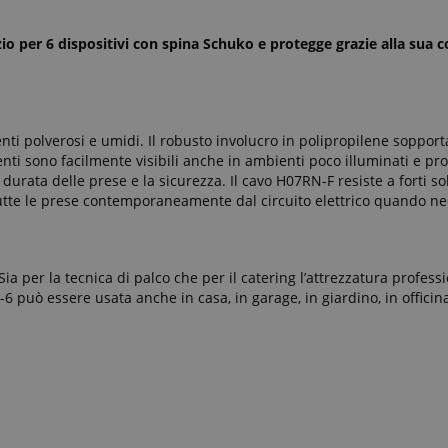
zio per 6 dispositivi con spina Schuko e protegge grazie alla sua 
enti polverosi e umidi. Il robusto involucro in polipropilene sopport
nti sono facilmente visibili anche in ambienti poco illuminati e pr
ata delle prese e la sicurezza. Il cavo H07RN-F resiste a forti sol
utte le prese contemporaneamente dal circuito elettrico quando ne
Sia per la tecnica di palco che per il catering l’attrezzatura profess
6 può essere usata anche in casa, in garage, in giardino, in officina