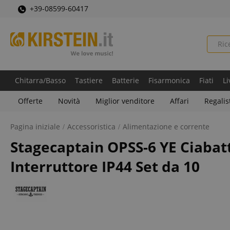
+39-08599-60417
Chitarra/Basso
Tastiere
Batterie
Fisarmonica
Fiati
Li
Offerte
Novità
Miglior venditore
Affari
Regalis
Pagina iniziale
Accessoristica
Alimentazione e corrente
Stagecaptain OPSS-6 YE Ciabatt
Interruttore IP44 Set da 10