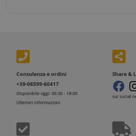
apay-session-
set
MUID
Mi
Co
.b
aHistoryArticles
_gcl_au
Go
.ki
scarab.visitor
Em
session-token
.ki
_uetsid
Mi
session-id
Co
.ki
_uetvid
Mi
Consulenza e ordini
Share & 
Co
amazon-pay-
.ki
connectedAuth
+39-08599-60417
FPID
.ki
language
Disponibile oggi: 09:30 - 18:00
sui social 
FPLC
.ki
Ulteriori informazioni