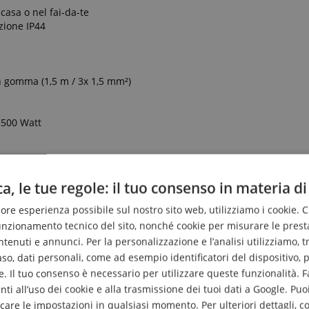
casa o nel fai-da-te
zione IP44
in gomma (1,5 m / 3x 1,5 mm²)
 3500 Watt
a, le tue regole: il tuo consenso in materia di
liore esperienza possibile sul nostro sito web, utilizziamo i cookie. 
funzionamento tecnico del sito, nonché cookie per misurare le prest
enuti e annunci. Per la personalizzazione e l’analisi utilizziamo, tra g
ie con Interruttore IP44
caso, dati personali, come ad esempio identificatori del dispositivo,
. Il tuo consenso è necessario per utilizzare queste funzionalità. F
nti all’uso dei cookie e alla trasmissione dei tuoi dati a Google. Puoi
are le impostazioni in qualsiasi momento. Per ulteriori dettagli, c