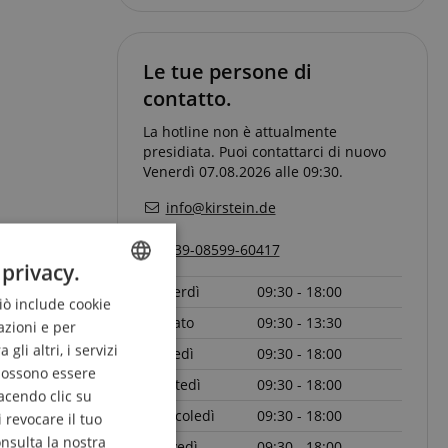
Le tue persone di
contatto.
La hotline non è attualmente
presidiata. Puoi contattarci di nuovo
Venerdì 07.08.2026 alle 09:30.
info@kirstein.de
+39-08599-60417
 privacy.
Venerdì
09:30 - 18:00
Ciò include cookie
ENGLISH
Sabato
09:30 - 13:30
azioni e per
GERMAN
li altri, i servizi
Lunedì
09:30 - 18:00
DUTCH
 possono essere
Martedì
09:30 - 18:00
acendo clic su
FRENCH
Mercoledì
09:30 - 18:00
 revocare il tuo
ITALIAN
onsulta la nostra
Giovedì
09:30 - 18:00