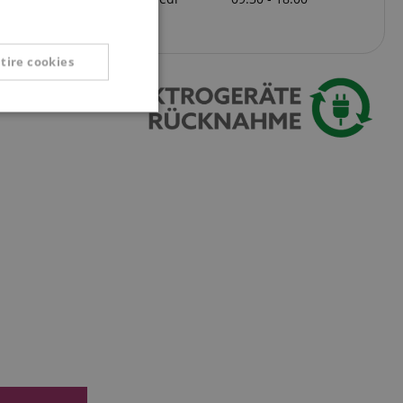
SPANISH
tire cookies
Non classificati
icati
 la gestione