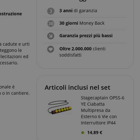
3 anni
di garanzia
costruzione
30 giorni
Money Back
Garanzia prezzi più bassi
a cadute e urti
Oltre 2.000.000
clienti
oteggono le
soddisfatti
lecitazioni ed
cessario.
Articoli inclusi nel set
ionale è
 o in cantiere.
Stagecaptain OPSS-6
YE Ciabatta
Multipresa da
Esterno 6 Vie con
Interruttore IP44
14,89 €