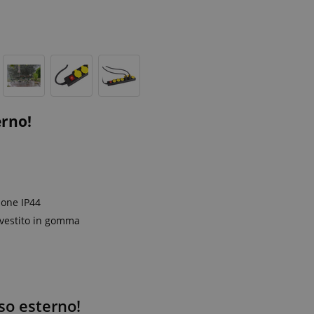
erno!
ione IP44
ivestito in gomma
so esterno!