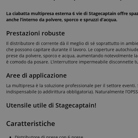
La ciabatta multipresa esterna 6 vie di Stagecaptain offre spa
anche l’interno da polvere, sporco e spruzzi d’acqua.
Prestazioni robuste
Il distributore di corrente dà il meglio di sé soprattutto in ambi
che possono capitare durante il lavoro. Le coperture autochiude
prese da polvere, sporco e acqua, aumentando notevolmente la dur
è comodo da posare. L’interruttore impermeabile disconnette t
Aree di applicazione
La multipresa è la soluzione professionale per il settore eventi. 
indispensabile (o addirittura obbligatoria). Naturalmente l’OPSS-
Utensile utile di Stagecaptain!
Caratteristiche
Distributore di prese con 6 prese