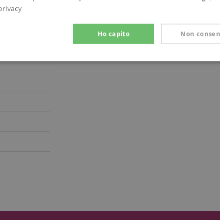
privacy
Ho capito
Non consen
Prestazione
Targeting
Funzionalità
ettamente necessario
Prestazione
Targeting
Funzionalità
Non classif
 necessari consentono funzionalità del sito Web principale come l'accesso degli utenti e
 Web non può essere utilizzato correttamente senza i cookie strettamente necessari.
Fornitore / Dominio
Scadenza
Descrizione
ScriptConsent_389
.crossdomain.cookie-
1 anno 1
script.com
mese
www.kirstein.it
Sessione