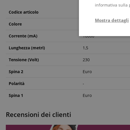
informativa sulla 
Codice articolo
00070798
Mostra dettagli
Colore
Nero
Corrente (mA)
16000
Strettamente
necessario
Lunghezza (metri)
1,5
Tensione (Volt)
230
Spina 2
Euro
Str
Polarità
-
I cookie strettamente
Spina 1
Euro
dell'account. Il sito
Nome
Recensioni dei clienti
CrossDomainCookie
sid_key